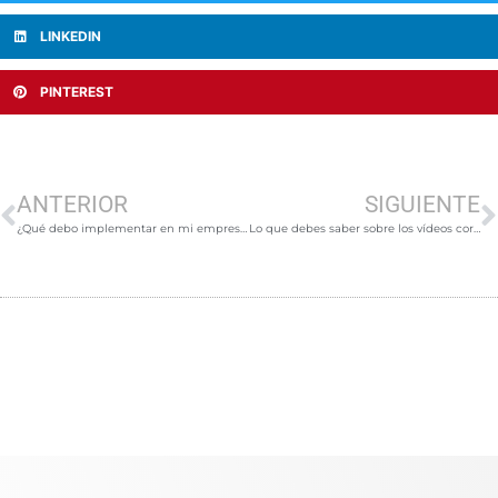
LINKEDIN
PINTEREST
Prev
N
ANTERIOR
SIGUIENTE
¿Qué debo implementar en mi empresa: videos en formato corto o largo?
Lo que debes saber sobre los vídeos corporativos