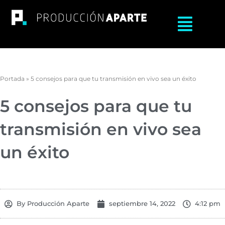
Ir
al
Main
contenido
Menu
Portada
»
5 consejos para que tu transmisión en vivo sea un éxito
5 consejos para que tu
transmisión en vivo sea
un éxito
By
Producción Aparte
septiembre 14, 2022
4:12 pm