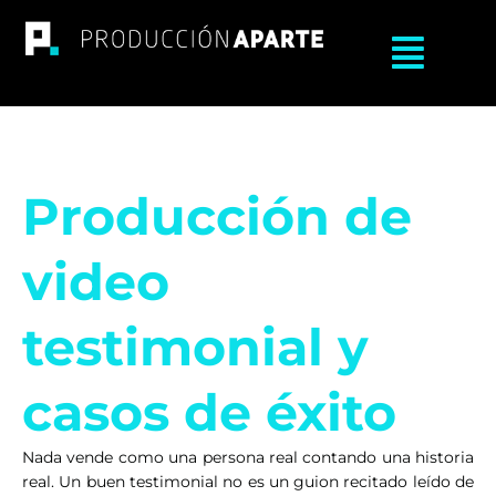
Ir
al
Main
contenido
Menu
Producción de
video
testimonial y
casos de éxito
Nada vende como una persona real contando una historia
real. Un buen testimonial no es un guion recitado leído de