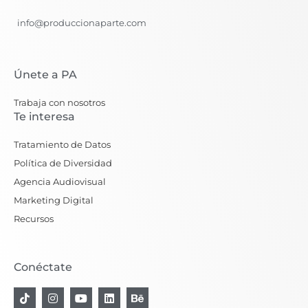
info@produccionaparte.com
Únete a PA
Trabaja con nosotros
Te interesa
Tratamiento de Datos
Política de Diversidad
Agencia Audiovisual
Marketing Digital
Recursos
Conéctate
T
I
Y
L
B
i
n
o
i
e