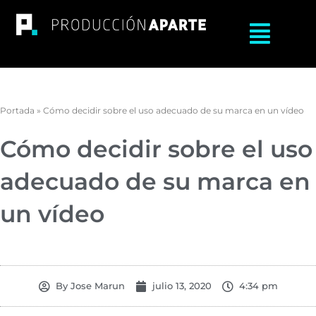
Ir
al
Main
contenido
Menu
Portada
»
Cómo decidir sobre el uso adecuado de su marca en un vídeo
Cómo decidir sobre el uso
adecuado de su marca en
un vídeo
By
Jose Marun
julio 13, 2020
4:34 pm