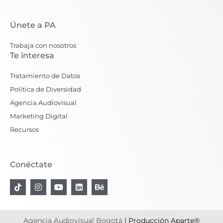
Únete a PA
Trabaja con nosotros
Te interesa
Tratamiento de Datos
Política de Diversidad
Agencia Audiovisual
Marketing Digital
Recursos
Conéctate
T
I
Y
L
B
i
n
o
i
e
k
s
u
n
h
t
t
t
k
a
o
a
u
e
n
Agencia Audiovisual Bogotá
| Producción Aparte®
k
g
b
d
c