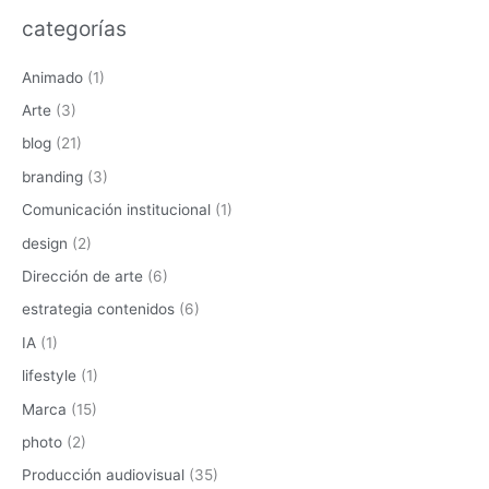
s
categorías
c
a
Animado
(1)
r
Arte
(3)
p
blog
(21)
o
branding
(3)
r
Comunicación institucional
(1)
:
design
(2)
Dirección de arte
(6)
estrategia contenidos
(6)
IA
(1)
lifestyle
(1)
Marca
(15)
photo
(2)
Producción audiovisual
(35)