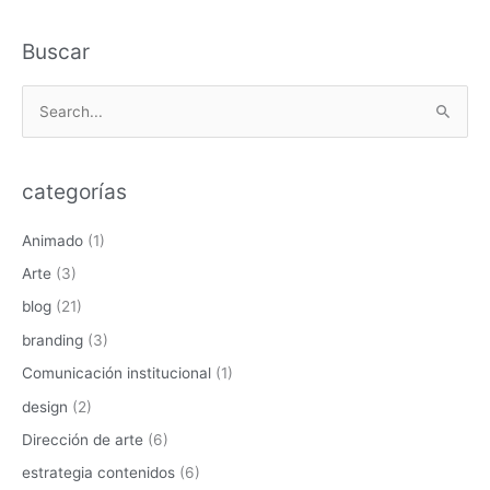
Buscar
B
u
s
categorías
c
a
Animado
(1)
r
Arte
(3)
p
blog
(21)
o
branding
(3)
r
Comunicación institucional
(1)
:
design
(2)
Dirección de arte
(6)
estrategia contenidos
(6)