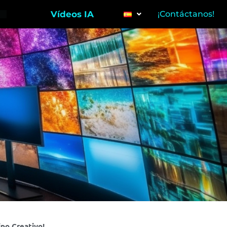
Vídeos IA
¡Contáctanos!
po Creativo!