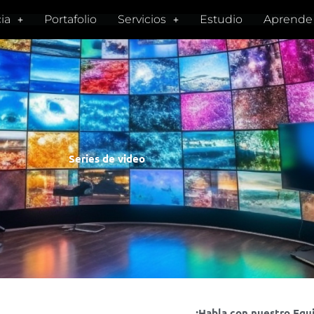
ia
Portafolio
Servicios
Estudio
Aprende
Series de video
¡Habla con nuestro Equi