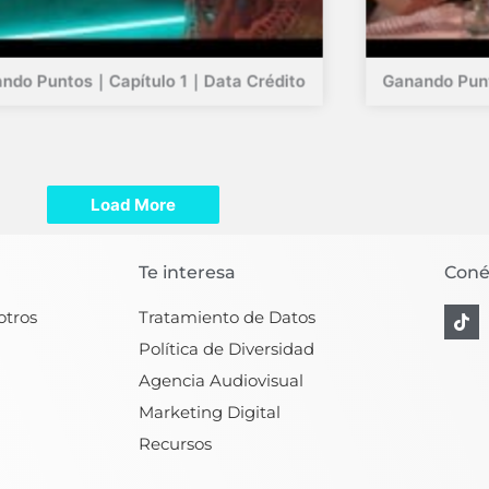
ndo Puntos｜Capítulo 1｜Data Crédito
Ganando Pun
Load More
Te interesa
Coné
T
otros
Tratamiento de Datos
i
k
Política de Diversidad
t
Agencia Audiovisual
o
k
Marketing Digital
Recursos