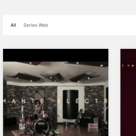
All
Series Web