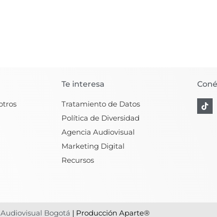
Te interesa
Coné
T
otros
Tratamiento de Datos
i
k
Política de Diversidad
t
Agencia Audiovisual
o
k
Marketing Digital
Recursos
Audiovisual Bogotá
| Producción Aparte®