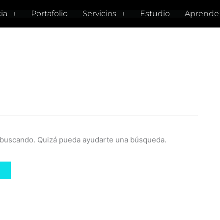
ia
Portafolio
Servicios
Estudio
Aprende
 buscando. Quizá pueda ayudarte una búsqueda.