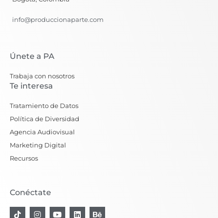
info@produccionaparte.com
Únete a PA
Trabaja con nosotros
Te interesa
Tratamiento de Datos
Política de Diversidad
Agencia Audiovisual
Marketing Digital
Recursos
Conéctate
T
I
Y
L
B
i
n
o
i
e