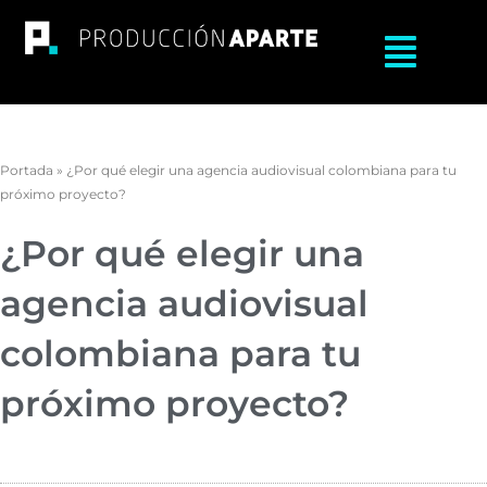
Ir
al
Main
contenido
Menu
Portada
»
¿Por qué elegir una agencia audiovisual colombiana para tu
próximo proyecto?
¿Por qué elegir una
agencia audiovisual
colombiana para tu
próximo proyecto?