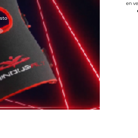
en ve
sto