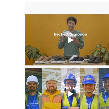
Beckett Simonon
IKEA