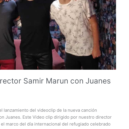
irector Samir Marun con Juanes
 lanzamiento del videoclip de la nueva canción
n Juanes. Este Video clip dirigido por nuestro director
l marco del día internacional del refugiado celebrado