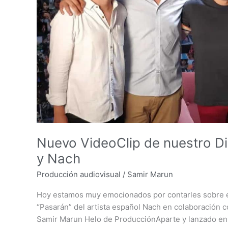
con
Juanes
y
Nach
Nuevo VideoClip de nuestro D
y Nach
Producción audiovisual
/
Samir Marun
Hoy estamos muy emocionados por contarles sobre el
“Pasarán” del artista español Nach en colaboración co
Samir Marun Helo de ProducciónAparte y lanzado en e