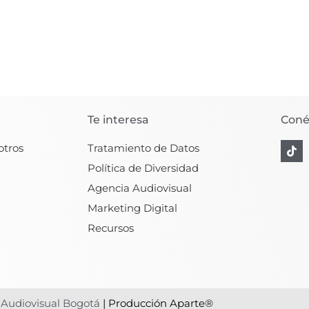
Te interesa
Coné
T
otros
Tratamiento de Datos
i
k
Política de Diversidad
t
Agencia Audiovisual
o
k
Marketing Digital
Recursos
Audiovisual Bogotá
| Producción Aparte®